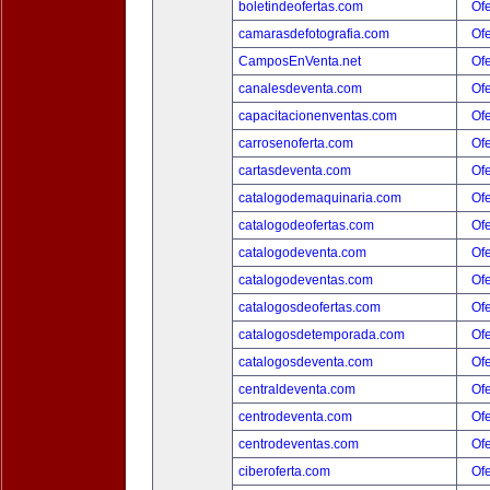
boletindeofertas.com
Ofe
camarasdefotografia.com
Ofe
CamposEnVenta.net
Ofe
canalesdeventa.com
Ofe
capacitacionenventas.com
Ofe
carrosenoferta.com
Ofe
cartasdeventa.com
Ofe
catalogodemaquinaria.com
Ofe
catalogodeofertas.com
Ofe
catalogodeventa.com
Ofe
catalogodeventas.com
Ofe
catalogosdeofertas.com
Ofe
catalogosdetemporada.com
Ofe
catalogosdeventa.com
Ofe
centraldeventa.com
Ofe
centrodeventa.com
Ofe
centrodeventas.com
Ofe
ciberoferta.com
Ofe