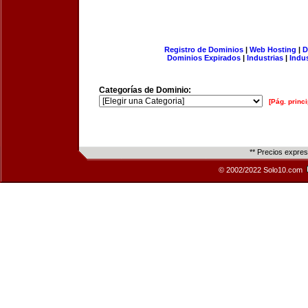
Registro de Dominios
|
Web Hosting
|
D
Dominios Expirados
|
Industrias
|
Indu
Categorías de Dominio:
[Pág. princi
** Precios expre
© 2002/2022 Solo10.com