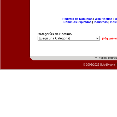
Registro de Dominios
|
Web Hosting
|
D
Dominios Expirados
|
Industrias
|
Indu
Categorías de Dominio:
[Pág. princi
** Precios expre
© 2002/2022 Solo10.com