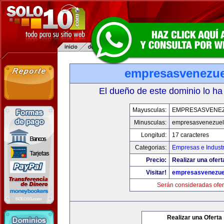
empresasvenezu
El dueño de este dominio lo ha
Mayusculas:
EMPRESASVENE
Minusculas:
empresasvenezuel
Longitud:
17 caracteres
Categorias:
Empresas e Industr
Precio:
Realizar una ofert
Visitar!
empresasvenezue
Serán consideradas ofer
Realizar una Oferta