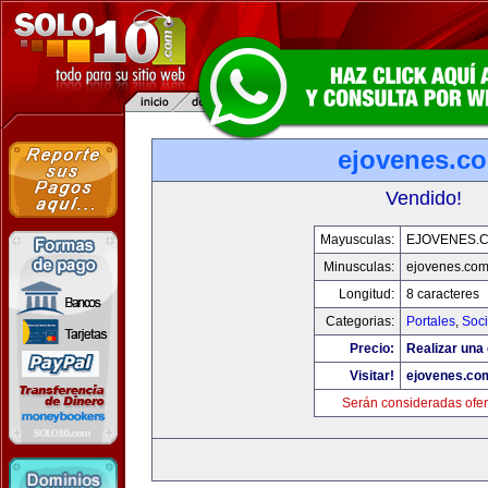
ejovenes.c
Vendido!
Mayusculas:
EJOVENES.
Minusculas:
ejovenes.co
Longitud:
8 caracteres
Categorias:
Portales
,
Soc
Precio:
Realizar una 
Visitar!
ejovenes.co
Serán consideradas ofer