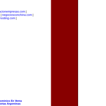
tacionempresas.com
|
|
negociosconchina.com
|
hosting.com
|
ominios En Venta
strias Argentinas