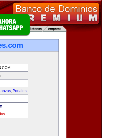
es.com
S.COM
m
nanzas
,
Portales
om
tas