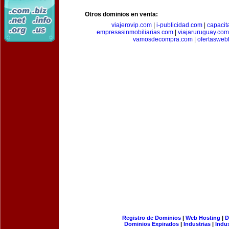
Otros dominios en venta:
viajerovip.com
|
i-publicidad.com
|
capaci
empresasinmobiliarias.com
|
viajaruruguay.com
vamosdecompra.com
|
ofertasweb
Registro de Dominios
|
Web Hosting
|
D
Dominios Expirados
|
Industrias
|
Indu