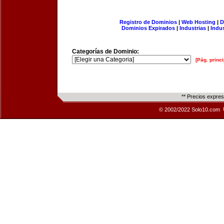
Registro de Dominios
|
Web Hosting
|
D
Dominios Expirados
|
Industrias
|
Indu
Categorías de Dominio:
[Pág. princi
** Precios expre
© 2002/2022 Solo10.com