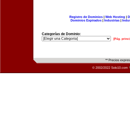
Registro de Dominios
|
Web Hosting
|
D
Dominios Expirados
|
Industrias
|
Indu
Categorías de Dominio:
[Pág. princi
** Precios expre
© 2002/2022 Solo10.com