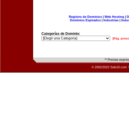
Registro de Dominios
|
Web Hosting
|
D
Dominios Expirados
|
Industrias
|
Indu
Categorías de Dominio:
[Pág. princi
** Precios expre
© 2002/2022 Solo10.com