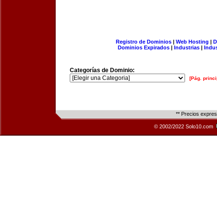
Registro de Dominios
|
Web Hosting
|
D
Dominios Expirados
|
Industrias
|
Indu
Categorías de Dominio:
[Pág. princi
** Precios expre
© 2002/2022 Solo10.com