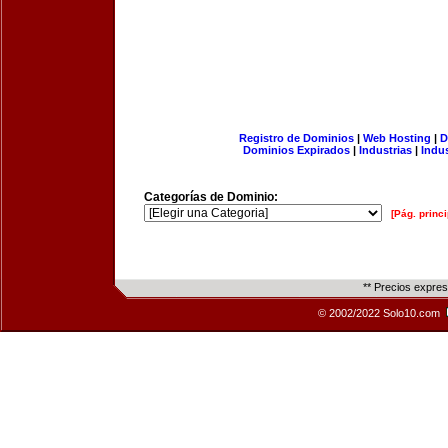
Registro de Dominios
|
Web Hosting
|
D
Dominios Expirados
|
Industrias
|
Indu
Categorías de Dominio:
[Pág. princi
** Precios expre
© 2002/2022 Solo10.com