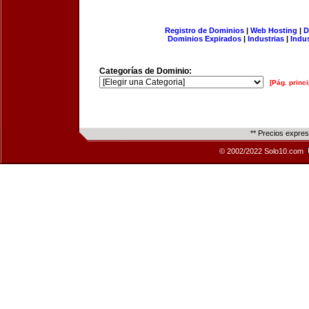
Registro de Dominios
|
Web Hosting
|
D
Dominios Expirados
|
Industrias
|
Indu
Categorías de Dominio:
[Pág. princi
** Precios expre
© 2002/2022 Solo10.com