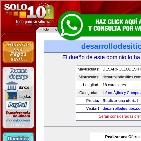
desarrollodesit
El dueño de este dominio lo ha
Mayusculas:
DESARROLLODESIT
Minusculas:
desarrollodesitios.co
Longitud:
18 caracteres
Categorias:
InformÃ¡tica y Comput
Precio:
Realizar una oferta!
Visitar!
desarrollodesitios.c
Serán consideradas ofer
Realizar una Oferta