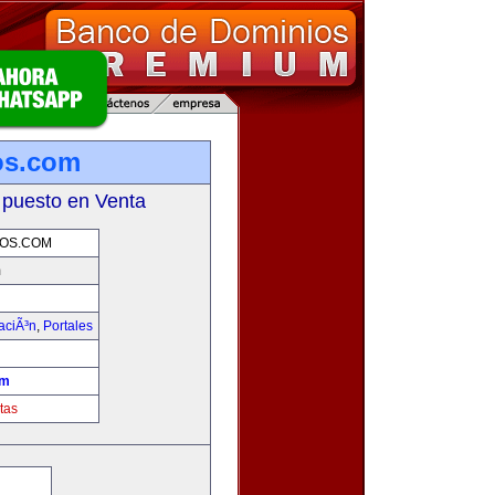
ios.com
 puesto en Venta
IOS.COM
m
aciÃ³n
,
Portales
om
tas