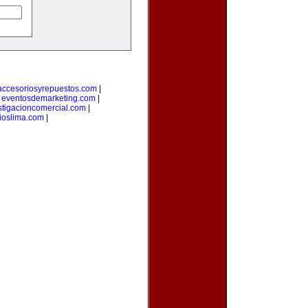
accesoriosyrepuestos.com
|
|
eventosdemarketing.com
|
stigacioncomercial.com
|
ioslima.com
|