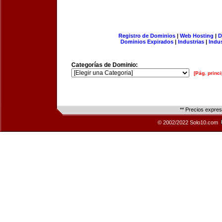
Registro de Dominios
|
Web Hosting
|
D
Dominios Expirados
|
Industrias
|
Indu
Categorías de Dominio:
[Pág. princi
** Precios expre
© 2002/2022 Solo10.com