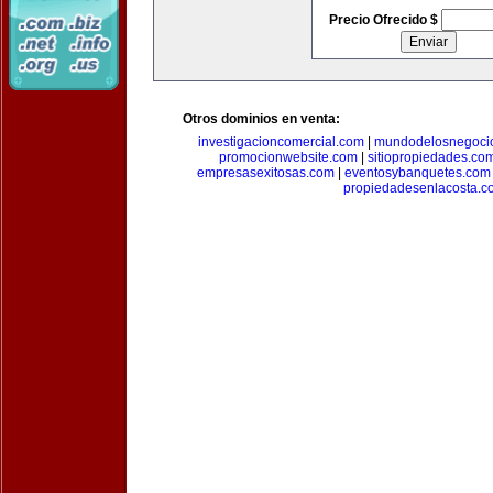
Precio Ofrecido $
Otros dominios en venta:
investigacioncomercial.com
|
mundodelosnegoci
promocionwebsite.com
|
sitiopropiedades.co
empresasexitosas.com
|
eventosybanquetes.com
propiedadesenlacosta.c