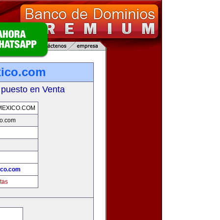
xico.com
 puesto en Venta
MEXICO.COM
co.com
!
ico.com
tas