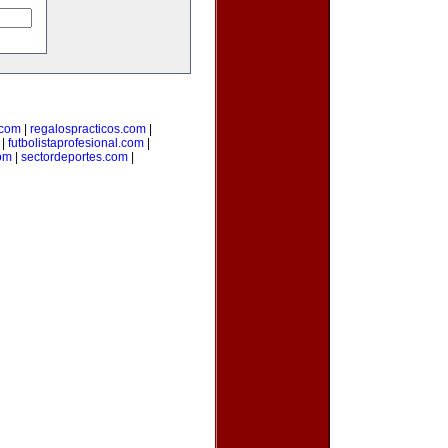
com
|
regalospracticos.com
|
|
futbolistaprofesional.com
|
om
|
sectordeportes.com
|