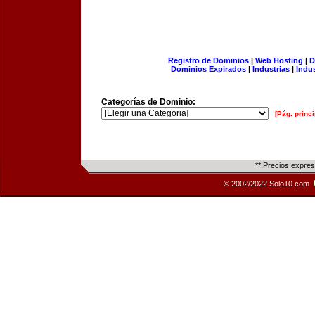
Registro de Dominios
|
Web Hosting
|
D
Dominios Expirados
|
Industrias
|
Indu
Categorías de Dominio:
[Pág. princi
** Precios expre
© 2002/2022 Solo10.com