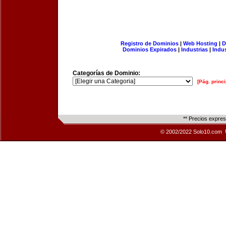
Registro de Dominios
|
Web Hosting
|
D
Dominios Expirados
|
Industrias
|
Indu
Categorías de Dominio:
[Pág. princi
** Precios expre
© 2002/2022 Solo10.com