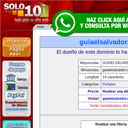
guiaelsalvado
El dueño de este dominio lo ha
Mayusculas:
GUIAELSALVA
Minusculas:
guiaelsalvador.
Longitud:
14 caracteres
Categorias:
Portales
Precio:
Realizar una of
Visitar!
guiaelsalvador
Serán consideradas ofer
Realizar una Oferta