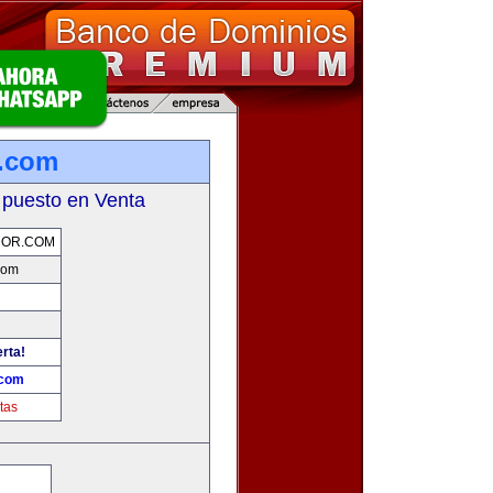
r.com
 puesto en Venta
DOR.COM
com
erta!
.com
tas