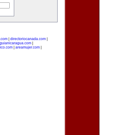
l.com
|
directoriocanada.com
|
guianicaragua.com
|
ico.com
|
areamujer.com
|