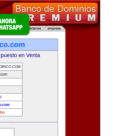
ico.com
 puesto en Venta
ORICO.COM
o.com
!
co.com
tas