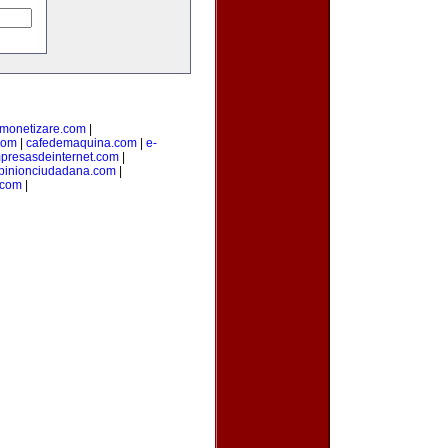
monetizare.com
|
com
|
cafedemaquina.com
|
e-
presasdeinternet.com
|
pinionciudadana.com
|
.com
|