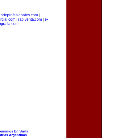
bdeprofesionales.com
|
rcial.com
|
rapiventa.com
|
e-
grafia.com
|
ominios En Venta
strias Argentinas