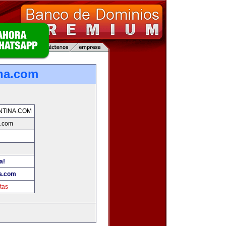
na.com
NTINA.COM
a.com
a!
na.com
tas