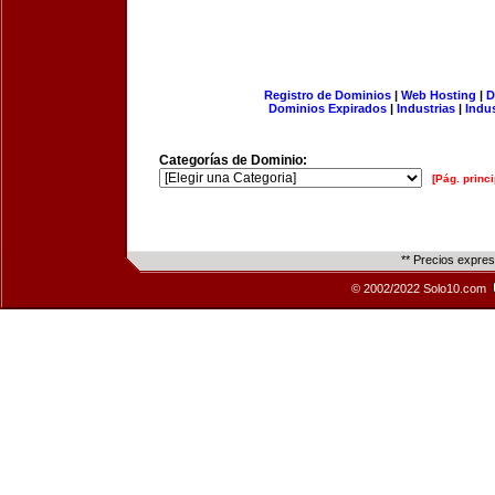
Registro de Dominios
|
Web Hosting
|
D
Dominios Expirados
|
Industrias
|
Indu
Categorías de Dominio:
[Pág. princi
** Precios expre
© 2002/2022 Solo10.com