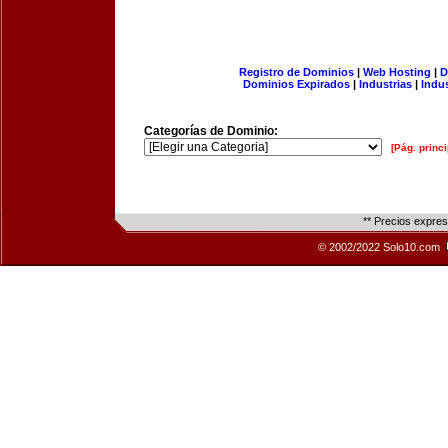
Registro de Dominios
|
Web Hosting
|
D
Dominios Expirados
|
Industrias
|
Indu
Categorías de Dominio:
[Pág. princi
** Precios expre
© 2002/2022 Solo10.com