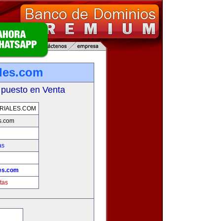
ales.com
 puesto en Venta
RIALES.COM
s.com
as
les.com
tas