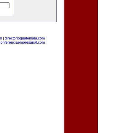
om
|
directorioguatemala.com
|
conferenciaempresarial.com
|