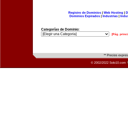
Registro de Dominios
|
Web Hosting
|
D
Dominios Expirados
|
Industrias
|
Indu
Categorías de Dominio:
[Pág. princi
** Precios expre
© 2002/2022 Solo10.com