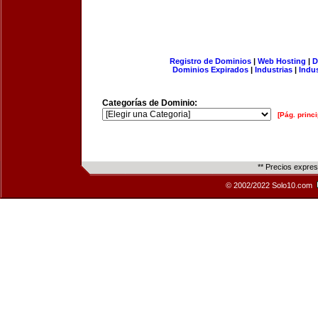
Registro de Dominios
|
Web Hosting
|
D
Dominios Expirados
|
Industrias
|
Indu
Categorías de Dominio:
[Pág. princi
** Precios expre
© 2002/2022 Solo10.com