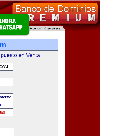
om
 puesto en Venta
.COM
oferta!
m
tas