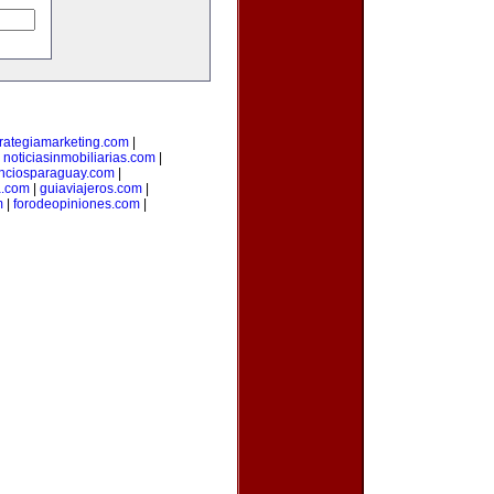
trategiamarketing.com
|
|
noticiasinmobiliarias.com
|
nciosparaguay.com
|
a.com
|
guiaviajeros.com
|
m
|
forodeopiniones.com
|