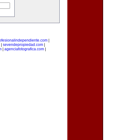
ofesionalindependiente.com
|
|
sevendepropiedad.com
|
m
|
agenciafotografica.com
|