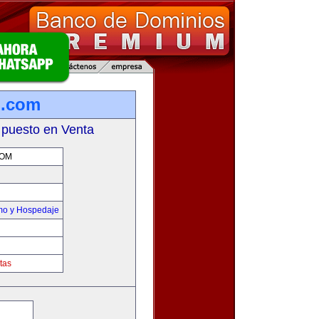
o.com
 puesto en Venta
COM
smo y Hospedaje
tas