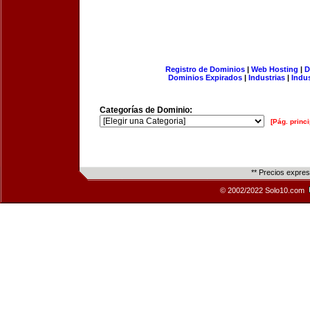
Registro de Dominios
|
Web Hosting
|
D
Dominios Expirados
|
Industrias
|
Indu
Categorías de Dominio:
[Pág. princi
** Precios expre
© 2002/2022 Solo10.com