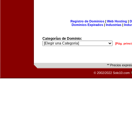
Registro de Dominios
|
Web Hosting
|
D
Dominios Expirados
|
Industrias
|
Indu
Categorías de Dominio:
[Pág. princi
** Precios expre
© 2002/2022 Solo10.com