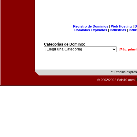
Registro de Dominios
|
Web Hosting
|
D
Dominios Expirados
|
Industrias
|
Indu
Categorías de Dominio:
[Pág. princi
** Precios expre
© 2002/2022 Solo10.com