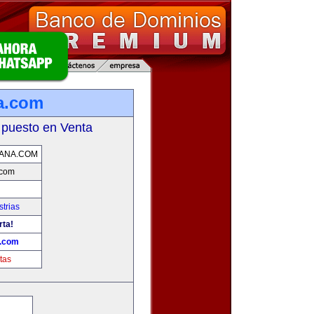
a.com
 puesto en Venta
ANA.COM
.com
trias
rta!
a.com
tas