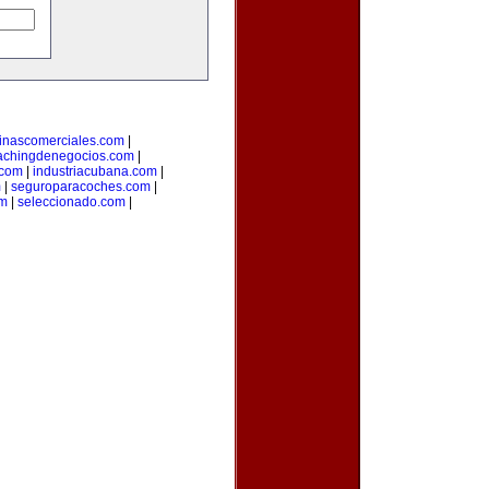
inascomerciales.com
|
achingdenegocios.com
|
.com
|
industriacubana.com
|
m
|
seguroparacoches.com
|
om
|
seleccionado.com
|