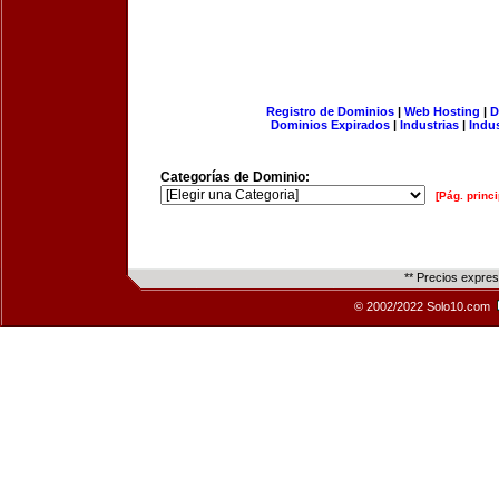
Registro de Dominios
|
Web Hosting
|
D
Dominios Expirados
|
Industrias
|
Indu
Categorías de Dominio:
[Pág. princi
** Precios expre
© 2002/2022 Solo10.com