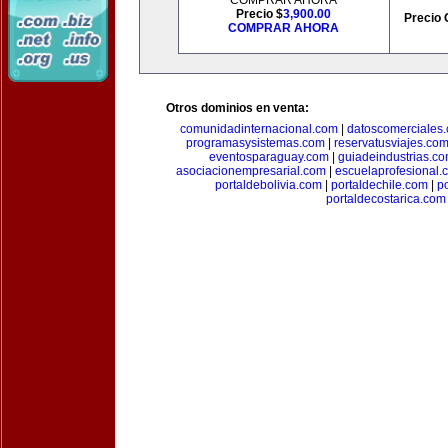
COMPRAR AHORA
Precio $
3,900.00
Precio 
COMPRAR AHORA
Otros dominios en venta:
comunidadinternacional.com
|
datoscomerciales
programasysistemas.com
|
reservatusviajes.co
eventosparaguay.com
|
guiadeindustrias.c
asociacionempresarial.com
|
escuelaprofesional.
portaldebolivia.com
|
portaldechile.com
|
p
portaldecostarica.com