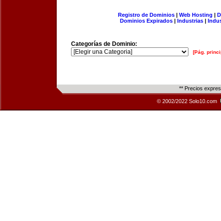
Registro de Dominios
|
Web Hosting
|
D
Dominios Expirados
|
Industrias
|
Indu
Categorías de Dominio:
[Pág. princi
** Precios expre
© 2002/2022 Solo10.com