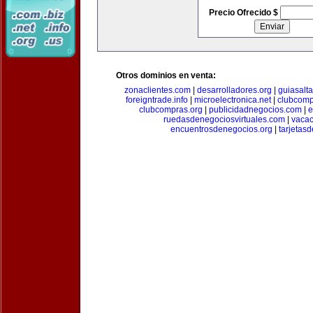
Precio Ofrecido $
Otros dominios en venta:
zonaclientes.com
|
desarrolladores.org
|
guiasalt
foreigntrade.info
|
microelectronica.net
|
clubcom
clubcompras.org
|
publicidadnegocios.com
|
e
ruedasdenegociosvirtuales.com
|
vacac
encuentrosdenegocios.org
|
tarjetas