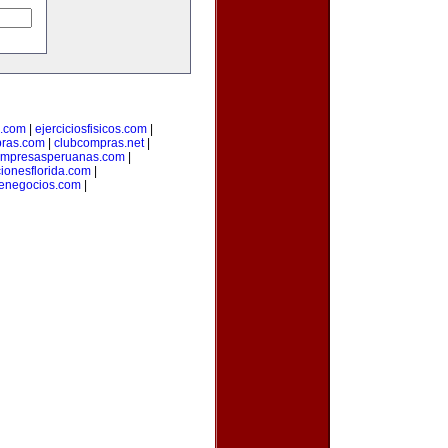
a.com
|
ejerciciosfisicos.com
|
pras.com
|
clubcompras.net
|
mpresasperuanas.com
|
ionesflorida.com
|
denegocios.com
|