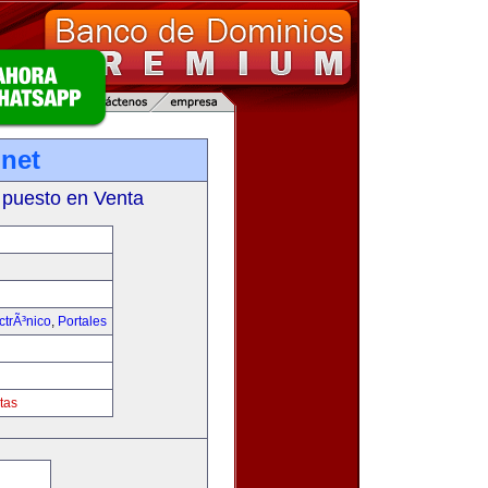
net
 puesto en Venta
trÃ³nico
,
Portales
tas