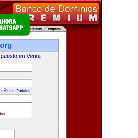
org
 puesto en Venta
trÃ³nico
,
Portales
tas