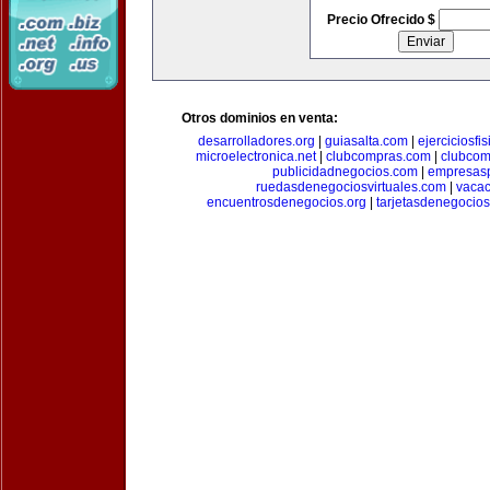
Precio Ofrecido $
Otros dominios en venta:
desarrolladores.org
|
guiasalta.com
|
ejerciciosfi
microelectronica.net
|
clubcompras.com
|
clubcom
publicidadnegocios.com
|
empresas
ruedasdenegociosvirtuales.com
|
vacac
encuentrosdenegocios.org
|
tarjetasdenegocio