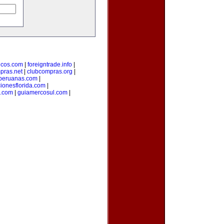
sicos.com
|
foreigntrade.info
|
pras.net
|
clubcompras.org
|
peruanas.com
|
ionesflorida.com
|
s.com
|
guiamercosul.com
|